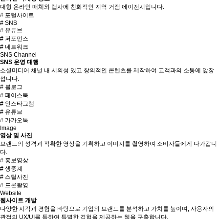
대형 온라인 매체와 랩사에 친화적인 지역 거점 에이전시입니다.
# 포털사이트
# SNS
# 유튜브
# 퍼포먼스
# 네트워크
SNS Channel
SNS 운영 대행
소셜미디어 채널 내 시의성 있고 창의적인 콘텐츠를 제작하여 고객과의 소통에 앞장
섭니다.
# 블로그
# 페이스북
# 인스타그램
# 유튜브
# 카카오톡
Image
영상 및 사진
브랜드의 성격과 적확한 영상을 기획하고 이미지를 촬영하여 소비자들에게 다가갑니
다.
# 홍보영상
# 생중계
# 스틸사진
# 드론촬영
Website
웹사이트 개발
다양한 시각과 경험을 바탕으로 기업의 브랜드를 분석하고 가치를 높이며, 사용자의
관점의 UX/UI를 통하여 특별한 경험을 제공하는 웹을 구축합니다.